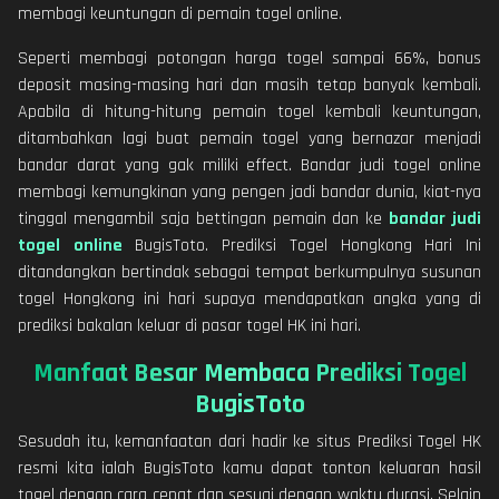
membagi keuntungan di pemain togel online.
Seperti membagi potongan harga togel sampai 66%, bonus
deposit masing-masing hari dan masih tetap banyak kembali.
Apabila di hitung-hitung pemain togel kembali keuntungan,
ditambahkan lagi buat pemain togel yang bernazar menjadi
bandar darat yang gak miliki effect. Bandar judi togel online
membagi kemungkinan yang pengen jadi bandar dunia, kiat-nya
tinggal mengambil saja bettingan pemain dan ke
bandar judi
togel online
BugisToto. Prediksi Togel Hongkong Hari Ini
ditandangkan bertindak sebagai tempat berkumpulnya susunan
togel Hongkong ini hari supaya mendapatkan angka yang di
prediksi bakalan keluar di pasar togel HK ini hari.
Manfaat Besar
Membaca Prediksi Togel
BugisToto
Sesudah itu, kemanfaatan dari hadir ke situs Prediksi Togel HK
resmi kita ialah BugisToto kamu dapat tonton keluaran hasil
togel dengan cara cepat dan sesuai dengan waktu durasi. Selain