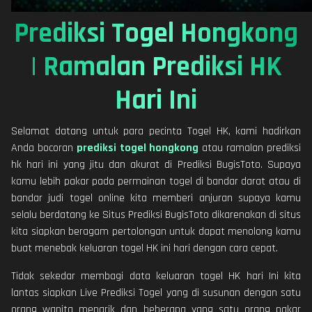
Prediksi Togel Hongkong
| Ramalan Prediksi HK
Hari Ini
Selamat datang untuk para pecinta Togel HK, kami hadirkan
Anda bocoran
prediksi togel hongkong
atau ramalan prediksi
hk hari ini yang jitu dan akurat di Prediksi BugisToto. Supaya
kamu lebih pakar pada permainan togel di bandar darat atau di
bandar judi togel online kita memberi anjuran supaya kamu
selalu berdatang ke Situs Prediksi BugisToto dikarenakan di situs
kita siapkan beragam pertolongan untuk dapat menolong kamu
buat menebak keluaran togel HK ini hari dengan cara cepat.
Tidak sekedar membagi data keluaran togel HK hari Ini kita
lantas siapkan Live Prediksi Togel yang di susunan dengan satu
orang wanita menarik dan beberapa yang satu orang pakar