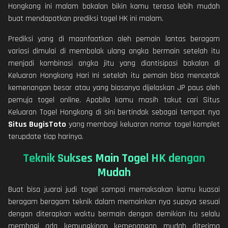
Hongkong ini malam bakalan bikin kamu terasa lebih mudah
buat mendapatkan prediksi togel HK ini malam.
Prediksi yang di maanfaatkan oleh pemain lantas beragam
variasi dimulai di membolak ulang angka bermain setelah itu
menjadi kombinasi angka jitu yang diantisipasi bakalan di
Keluaran Hongkong Hari Ini setelah itu pemain bisa mencetak
kemenangan besar atau yang biasanya dijelaskan JP paus oleh
pemuja togel online. Apabila kamu masih takut cari Situs
Keluaran Togel Hongkong di sini bertindak sebagai tempat nya
Situs BugisToto
yang membagi keluaran nomor togel komplet
terupdate tiap harinya.
Teknik Sukses Main Togel HK dengan
Mudah
Buat bisa juarai judi togel sampai memaksakan kamu kuasai
beragam beragam teknik dalam memainkan nya supaya sesuai
dengan diterapkan waktu bermain dengan demikian itu selalu
membagi ada kemungkinan kemenangan mudah diterima