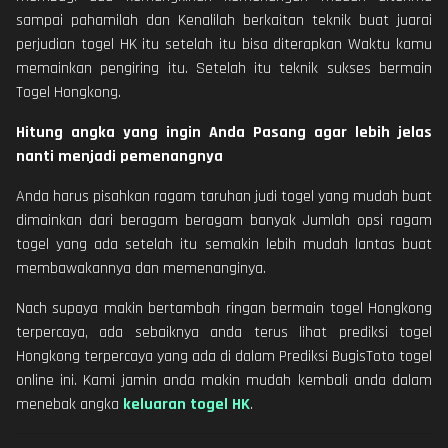
sampai pahamilah dan Kenalilah berkaitan teknik buat juarai
perjudian togel HK itu setelah itu bisa diterapkan Waktu kamu
memainkan pengiring itu. Setelah itu teknik sukses bermain
Togel Hongkong.
Hitung angka yang ingin Anda Pasang agar lebih jelas
nanti menjadi pemenangnya
Anda harus pisahkan ragam taruhan judi togel yang mudah buat
dimainkan dari beragam beragam banyak Jumlah opsi ragam
togel yang ada setelah itu semakin lebih mudah lantas buat
membawakannya dan memenanginya.
Nach supaya makin bertambah ringan bermain togel Hongkong
terpercaya, ada sebaiknya anda terus lihat prediksi togel
Hongkong terpercaya yang ada di dalam Prediksi BugisToto togel
online ini. Kami jamin anda makin mudah kembali anda dalam
menebak angka
keluaran togel HK
.