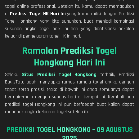
togel online professional, Setelah itu kamu dapat memadukan
di
Prediksi Togel HK Hari Ini
yang kamu miliki dengan Prediksi
Togel Hongkong yang kita suguhkan, buat menjadi kombinasi
susunan angka togel baik ini hari yang diantisipasi bakalan
keluar di pengeluaran togel HK ini hari.
Ramalan Prediksi Togel
Hongkong
Hari Ini
Selaku
Situs Prediksi Togel Hongkong
terbaik, Prediksi
BugisToto udah menyiapka rumus ramala togel angka dengan
tepat serta presisi. Maka di bawah ini anda semuanya dapat
bermain-main dengan sepuas hati di tempat ini. Kembali juga
prediksi togel Hongkong ini pun berfaedah buat kalian dapat
menebak angka keluaran togel setelah itu.
PREDIKSI TOGEL HONGKONG – 09 AGUSTUS
2025