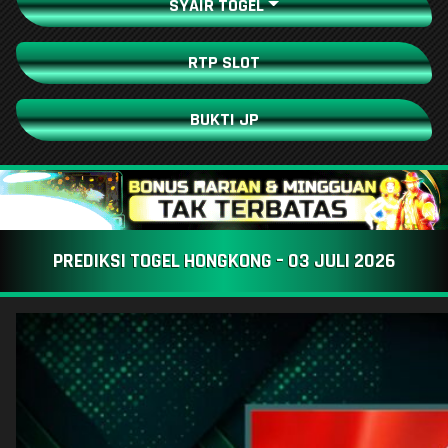
SYAIR TOGEL
RTP SLOT
BUKTI JP
PREDIKSI TOGEL HONGKONG – 03 JULI 2026