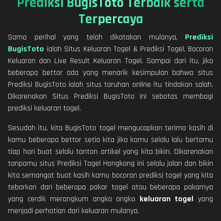
Prediksi BugisToto Terbaik serta
Terpercaya
Sama perihal yang telah dikatakan mulanya,
Prediksi
BugisToto
ialah Situs Keluaran Togel & Prediksi Togel, Bocoran
Keluaran dan Live Result Keluaran Togel. Sampai dari itu, jika
beberapa bettor ada yang menarik kesimpulan bahwa situs
Prediksi BugisToto ialah situs taruhan online itu tindakan salah.
Dikarenakan Situs Prediksi BugisToto ini sebatas membagi
prediksi keluaran togel.
Sesudah itu, kita BugisToto togel mengucapkan terima kasih di
kamu beberapa bettor setia kita jika kamu selalu lalu bertamu
tiap hari buat selalu tonton artikel yang kita bikin. Dikarenakan
tanpamu situs Prediksi Togel Hongkong ini selalu jalan dan bikin
kita semangat buat kasih kamu bocoran prediksi togel yang kita
tebarkan dari beberapa pakar togel atau beberapa pakarnya
yang cerdik merangkum angka angka
keluaran togel
yang
menjadi perhatian dari keluaran mulanya.