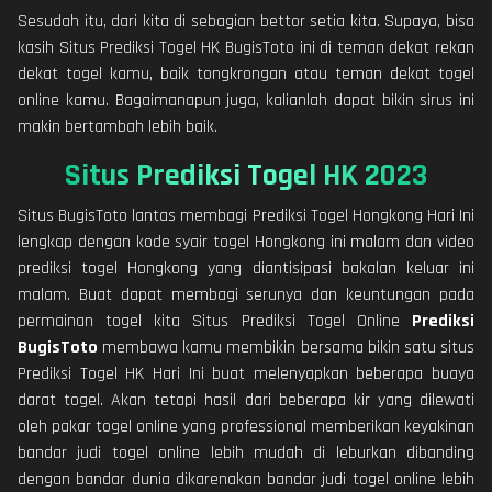
Sesudah itu, dari kita di sebagian bettor setia kita. Supaya, bisa
kasih Situs Prediksi Togel HK BugisToto ini di teman dekat rekan
dekat togel kamu, baik tongkrongan atau teman dekat togel
online kamu. Bagaimanapun juga, kalianlah dapat bikin sirus ini
makin bertambah lebih baik.
Situs Prediksi Togel HK 2023
Situs BugisToto lantas membagi Prediksi Togel Hongkong Hari Ini
lengkap dengan kode syair togel Hongkong ini malam dan video
prediksi togel Hongkong yang diantisipasi bakalan keluar ini
malam. Buat dapat membagi serunya dan keuntungan pada
permainan togel kita Situs Prediksi Togel Online
Prediksi
BugisToto
membawa kamu membikin bersama bikin satu situs
Prediksi Togel HK Hari Ini buat melenyapkan beberapa buaya
darat togel. Akan tetapi hasil dari beberapa kir yang dilewati
oleh pakar togel online yang professional memberikan keyakinan
bandar judi togel online lebih mudah di leburkan dibanding
dengan bandar dunia dikarenakan bandar judi togel online lebih