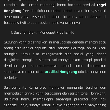
tersebut, kita lantas membagi kamu bocoran prediksi
togel
Hongkong
free tidaklah ada embel embel bayar. Terus, seperti
beberapa yang tersebarkan dalam internet, sama dengan di
facebook, twitter, dan sosial media yang lainnya.
Susunan Efektif Mendapat Prediksi HK
Susunan yang didefinisikan ini merupakan dengan mencari satu
orang prediktor di populasi atau bandar judi togel online. Atau
mungkin Kamu bisa mengecheck alat sosial yang dapat
diinginkan mengikut sistem salurannya, akan tetapi prediksi
demikian gak selama-lamanya sesuai sama dikarenakan
seluruhnya ramalan atau
prediksi Hongkong
ada kemungkinan
berbelok.
Gak cuma itu Kamu bisa mengakui mengambil taruhan dan
mempelajari angka yang terpasang oleh pakar togel Hongkong.
Bakalnya Kamu mempelajari beberapa prediktor dan gak
sebatas 1 saja, supaya Kamu punya pegangan dan penyanding