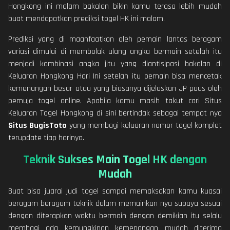
Hongkong ini malam bakalan bikin kamu terasa lebih mudah
buat mendapatkan prediksi togel HK ini malam.
Prediksi yang di maanfaatkan oleh pemain lantas beragam
variasi dimulai di membolak ulang angka bermain setelah itu
menjadi kombinasi angka jitu yang diantisipasi bakalan di
Keluaran Hongkong Hari Ini setelah itu pemain bisa mencetak
kemenangan besar atau yang biasanya dijelaskan JP paus oleh
pemuja togel online. Apabila kamu masih takut cari Situs
Keluaran Togel Hongkong di sini bertindak sebagai tempat nya
Situs BugisToto
yang membagi keluaran nomor togel komplet
terupdate tiap harinya.
Teknik Sukses Main Togel HK dengan
Mudah
Buat bisa juarai judi togel sampai memaksakan kamu kuasai
beragam beragam teknik dalam memainkan nya supaya sesuai
dengan diterapkan waktu bermain dengan demikian itu selalu
membagi ada kemungkinan kemenangan mudah diterima