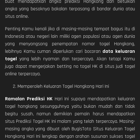
buat mendapatkan angka prediksi Hongkong dan betulkan
angka yang besoknya bakalan terpasang di bandar dunia atau
situs online.
Penting Kamu kenali jika di masing-masing tempat bagus itu di
Indonesia atau negeri lain miliki agen populasi atau agen dunia
yang menyongsong penempatan nomor togel Hongkong,
lebihnya Kamu cuman diperlukan cari bocoran
data keluaran
togel
yang lebih nyaman dan terpercaya. Akan tetapi Kamu
juga dapat mengerjakan betting no togel HK di situs judi togel
online terpercaya.
Memperoleh Keluaran Togel Hongkong Hari Ini
Ramalan
Prediksi
HK
Hari Ini supaya mendapatkan keluaran
togel hongkong sesungguhnya yaitu bukan mudah dan tidak
begitu susah, namun demikian pemain harus mendapatkan
situs Prediksi Togel HK Ini malam yang telah terpercaya. Masing-
masing angka yang dibuat oleh BugisToto Situs Keluaran Togel
Hongkong Hari Ini lengkap dengan arahan susunan sukses togel