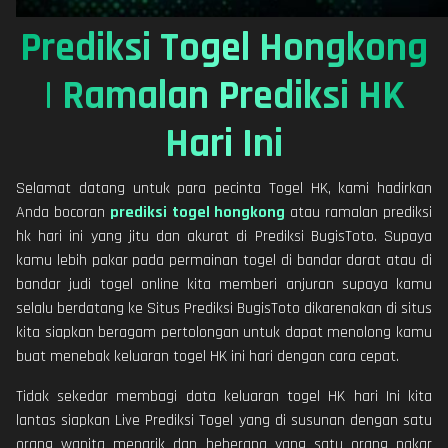
Prediksi Togel Hongkong
| Ramalan Prediksi HK
Hari Ini
Selamat datang untuk para pecinta Togel HK, kami hadirkan
Anda bocoran
prediksi togel hongkong
atau ramalan prediksi
hk hari ini yang jitu dan akurat di Prediksi BugisToto. Supaya
kamu lebih pakar pada permainan togel di bandar darat atau di
bandar judi togel online kita memberi anjuran supaya kamu
selalu berdatang ke Situs Prediksi BugisToto dikarenakan di situs
kita siapkan beragam pertolongan untuk dapat menolong kamu
buat menebak keluaran togel HK ini hari dengan cara cepat.
Tidak sekedar membagi data keluaran togel HK hari Ini kita
lantas siapkan Live Prediksi Togel yang di susunan dengan satu
orang wanita menarik dan beberapa yang satu orang pakar